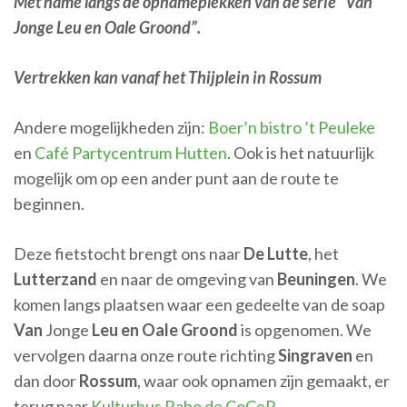
Met name langs de opnameplekken van de serie “Van
Jonge Leu en Oale Groond”.
Vertrekken kan vanaf h
et Thijplein in Rossum
Andere mogelijkheden zijn:
Boer’n bistro ’t Peuleke
en
Café Partycentrum Hutten
. Ook is het natuurlijk
mogelijk om op een ander punt aan de route te
beginnen.
Deze fietstocht brengt ons naar
De Lutte
, het
Lutterzand
en naar de omgeving van
Beuningen
. We
komen langs plaatsen waar een gedeelte van de soap
Van
Jonge
Leu en Oale Groond
is opgenomen. We
vervolgen daarna onze route richting
Singraven
en
dan door
Rossum
, waar ook opnamen zijn gemaakt, er
terug naar
Kulturhus Rabo de CoCeR
.