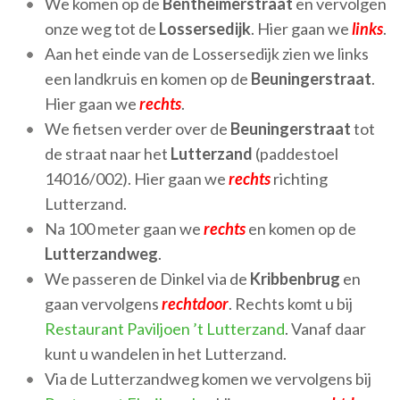
We komen op de
Bentheimerstraat
en vervolgen
onze weg tot de
Lossersedijk
. Hier gaan we
links
.
Aan het einde van de Lossersedijk zien we links
een landkruis en komen op de
Beuningerstraat
.
Hier gaan we
rechts
.
We fietsen verder over de
Beuningerstraat
tot
de straat naar het
Lutterzand
(paddestoel
14016/002). Hier gaan we
rechts
richting
Lutterzand.
Na 100 meter gaan we
rechts
en komen op de
Lutterzandweg
.
We passeren de Dinkel via de
Kribbenbrug
en
gaan vervolgens
rechtdoor
. Rechts komt u bij
Restaurant Paviljoen ’t Lutterzand
. Vanaf daar
kunt u wandelen in het Lutterzand.
Via de Lutterzandweg komen we vervolgens bij