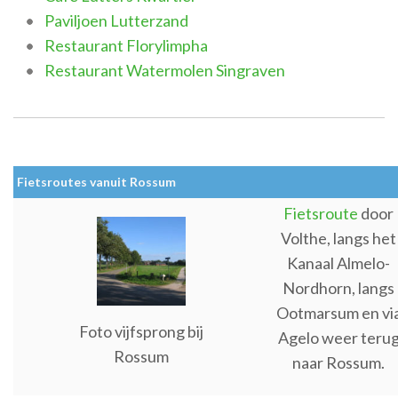
Paviljoen Lutterzand
Restaurant Florylimpha
Restaurant Watermolen Singraven
Fietsroutes vanuit Rossum
Fietsroute
door
Volthe, langs het
Kanaal Almelo-
Nordhorn, langs
Ootmarsum en vi
Foto vijfsprong bij
Agelo weer teru
Rossum
naar Rossum.