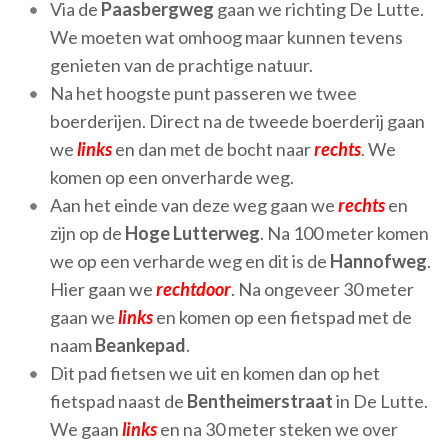
Via de
Paasbergweg
gaan we richting De Lutte.
We moeten wat omhoog maar kunnen tevens
genieten van de prachtige natuur.
Na het hoogste punt passeren we twee
boerderijen. Direct na de tweede boerderij gaan
we
links
en dan met de bocht naar
rechts
. We
komen op een onverharde weg.
Aan het einde van deze weg gaan we
rechts
en
zijn op de
Hoge Lutterweg
. Na 100 meter komen
we op een verharde weg en dit is de
Hannofweg
.
Hier gaan we
rechtdoor
. Na ongeveer 30 meter
gaan we
links
en komen op een fietspad met de
naam
Beankepad
.
Dit pad fietsen we uit en komen dan op het
fietspad naast de
Bentheimerstraat
in De Lutte.
We gaan
links
en na 30 meter steken we over