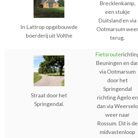
Brecklenkamp,
een stukje
Duitsland en via
In Lattrop opgebouwde
Ootmarsum wee
boerderij uit Volthe
terug.
Fietsroute
richtin
Beuningen en da
via Ootmarsum
door het
Springendal
Straat door het
richting Agelo en
Springendal.
dan via Weerselo
weer naar
Rossum. Dit is de
midvastenloop