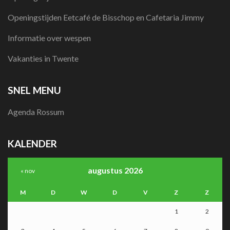
Openingstijden Eetcafé de Bisschop en Cafetaria Jimmy
Informatie over wespen
Vakanties in Twente
SNEL MENU
Agenda Rossum
KALENDER
augustus 2026
« nov
M
D
W
D
V
Z
Z
1
2