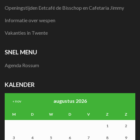
Openingstijden Eetcafé de Bisschop en Cafetaria Jimmy
Informatie over wespen
Vakanties in Twente
SNEL MENU
Agenda Rossum
KALENDER
augustus 2026
« nov
M
D
W
D
V
Z
Z
1
2
3
4
5
6
7
8
9