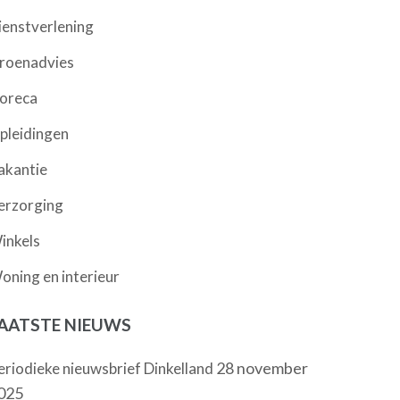
ienstverlening
roenadvies
oreca
pleidingen
akantie
erzorging
inkels
oning en interieur
AATSTE NIEUWS
28 november
eriodieke nieuwsbrief Dinkelland
025