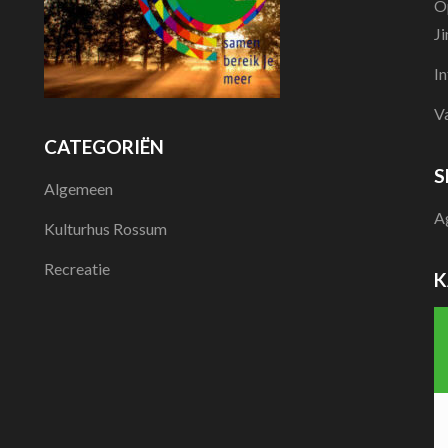
O
J
I
V
CATEGORIËN
S
Algemeen
A
Kulturhus Rossum
Recreatie
K