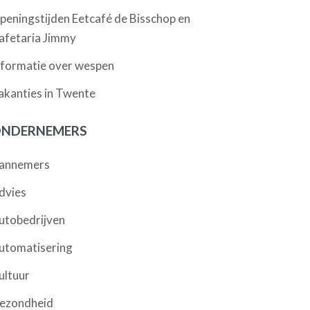
peningstijden Eetcafé de Bisschop en
afetaria Jimmy
nformatie over wespen
akanties in Twente
NDERNEMERS
annemers
dvies
utobedrijven
utomatisering
ultuur
ezondheid