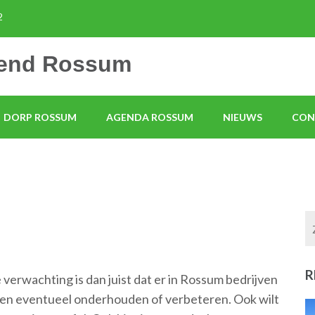
2
mend Rossum
DORP ROSSUM
AGENDA ROSSUM
NIEUWS
CON
R
erwachting is dan juist dat er in Rossum bedrijven
en en eventueel onderhouden of verbeteren. Ook wilt