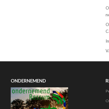
O
n
O
C
I
V
ONDERNEMEND
R
P
O