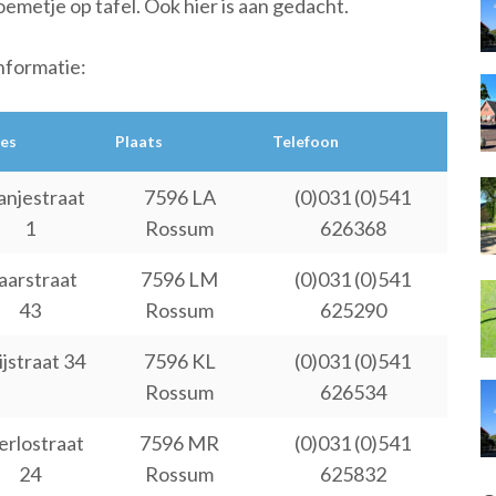
oemetje op tafel. Ook hier is aan gedacht.
informatie:
es
Plaats
Telefoon
anjestraat
7596 LA
(0)031 (0)541
1
Rossum
626368
aarstraat
7596 LM
(0)031 (0)541
43
Rossum
625290
jstraat 34
7596 KL
(0)031 (0)541
Rossum
626534
erlostraat
7596 MR
(0)031 (0)541
24
Rossum
625832