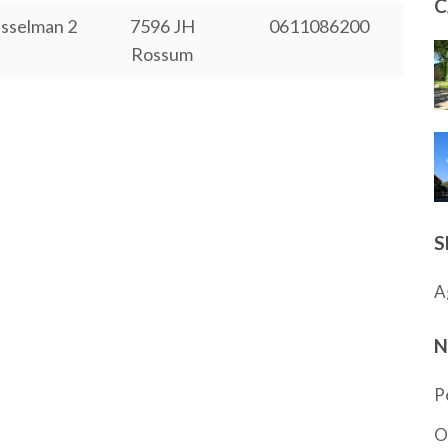
C
sselman 2
7596 JH
0611086200
Rossum
S
A
N
P
O