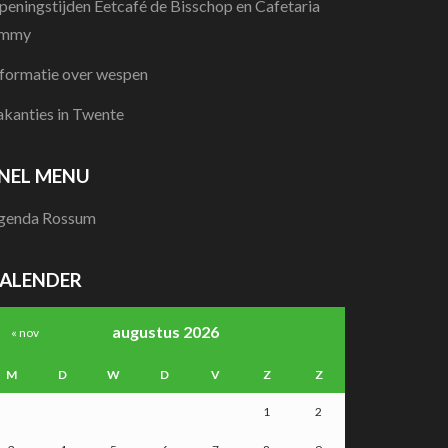
peningstijden Eetcafé de Bisschop en Cafetaria
immy
nformatie over wespen
akanties in Twente
NEL MENU
genda Rossum
ALENDER
augustus 2026
« nov
M
D
W
D
V
Z
Z
1
2