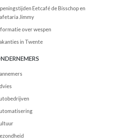
peningstijden Eetcafé de Bisschop en
afetaria Jimmy
nformatie over wespen
akanties in Twente
NDERNEMERS
annemers
dvies
utobedrijven
utomatisering
ultuur
ezondheid