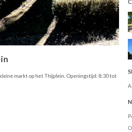
C
in
S
eine markt op het Thijplein. Openingstijd: 8:30 tot
A
N
P
O