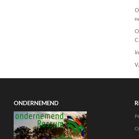
O
n
O
C
I
V
ONDERNEMEND
R
P
O