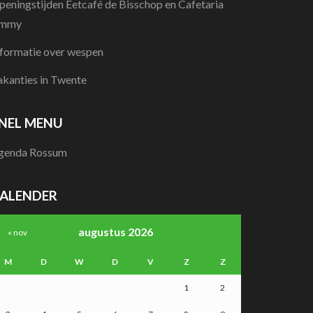
peningstijden Eetcafé de Bisschop en Cafetaria
immy
nformatie over wespen
akanties in Twente
NEL MENU
genda Rossum
ALENDER
augustus 2026
« nov
M
D
W
D
V
Z
Z
1
2