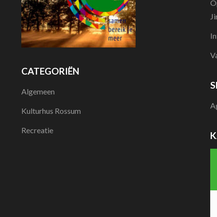
O
J
I
V
CATEGORIËN
S
Algemeen
A
Kulturhus Rossum
Recreatie
K