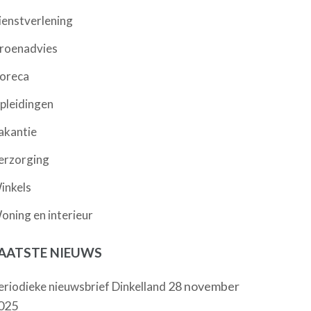
ienstverlening
roenadvies
oreca
pleidingen
akantie
erzorging
inkels
oning en interieur
AATSTE NIEUWS
28 november
eriodieke nieuwsbrief Dinkelland
025