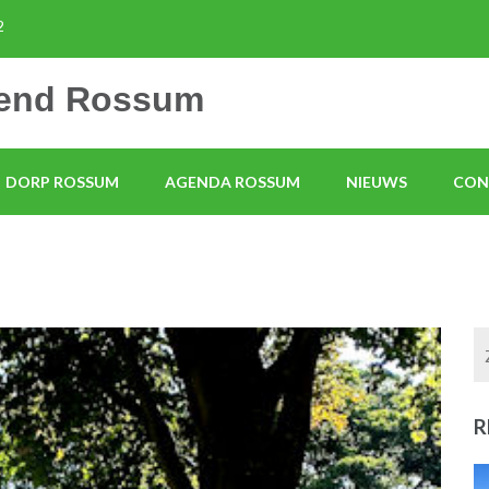
2
mend Rossum
DORP ROSSUM
AGENDA ROSSUM
NIEUWS
CON
R