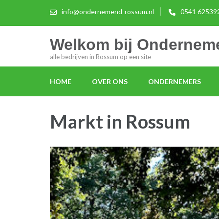
info@ondernemend-rossum.nl
0541 62539
Welkom bij Onderne
alle bedrijven in Rossum op een site
HOME
OVER ONS
ONDERNEMERS
Markt in Rossum