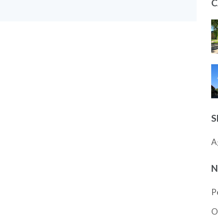
C
S
A
N
P
O