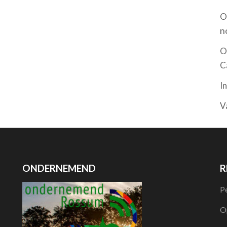
O
n
O
C
I
V
ONDERNEMEND
R
P
O