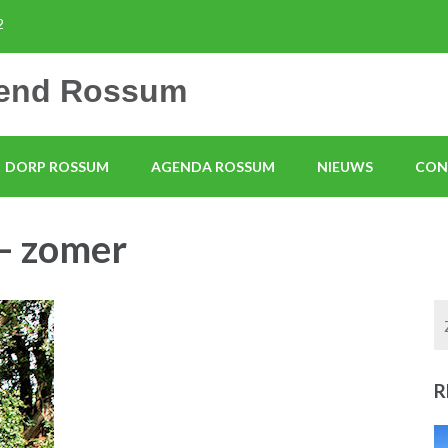
2
mend Rossum
DORP ROSSUM
AGENDA ROSSUM
NIEUWS
CON
– zomer
R