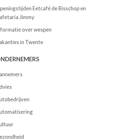
peningstijden Eetcafé de Bisschop en
afetaria Jimmy
nformatie over wespen
akanties in Twente
NDERNEMERS
annemers
dvies
utobedrijven
utomatisering
ultuur
ezondheid