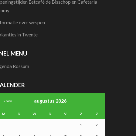
peningstijden Eetcafé de Bisschop en Cafetaria
immy
nformatie over wespen
akanties in Twente
NEL MENU
genda Rossum
ALENDER
augustus 2026
« nov
M
D
W
D
V
Z
Z
1
2