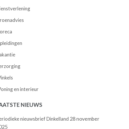
ienstverlening
roenadvies
oreca
pleidingen
akantie
erzorging
inkels
oning en interieur
AATSTE NIEUWS
28 november
eriodieke nieuwsbrief Dinkelland
025