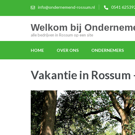
info@ondernemend-rossum.nl
0541 62539
Welkom bij Onderne
alle bedrijven in Rossum op een site
HOME
OVER ONS
ONDERNEMERS
Vakantie in Rossum 