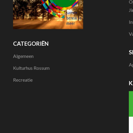
O
J
I
V
CATEGORIËN
S
Algemeen
A
Kulturhus Rossum
Recreatie
K