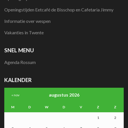
Openingstijden Eetcafé de Bisschop en Cafetaria Jimmy
Informatie over wespen
Vakanties in Twente
SNEL MENU
Agenda Rossum
KALENDER
augustus 2026
« nov
M
D
W
D
V
Z
Z
1
2