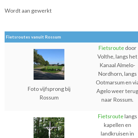
Wordt aan gewerkt
Fietsroutes vanuit Rossum
Fietsroute
door
Volthe, langs het
Kanaal Almelo-
Nordhorn, langs
Ootmarsum en vi
Foto vijfsprong bij
Agelo weer teru
Rossum
naar Rossum.
Fietsroute
langs
kapellen en
landkruisen in