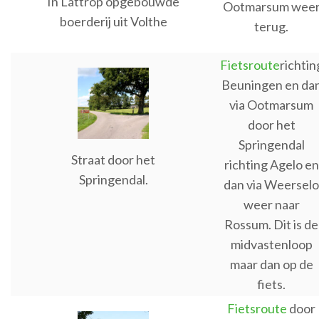
In Lattrop opgebouwde
Ootmarsum wee
boerderij uit Volthe
terug.
Fietsroute
richtin
Beuningen en da
via Ootmarsum
door het
Springendal
Straat door het
richting Agelo en
Springendal.
dan via Weerselo
weer naar
Rossum. Dit is de
midvastenloop
maar dan op de
fiets.
Fietsroute
door