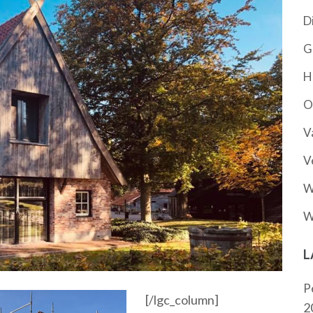
D
G
H
O
V
V
W
W
L
P
[/lgc_column]
2