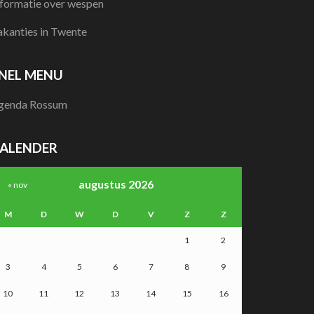
nformatie over wespen
akanties in Twente
NEL MENU
genda Rossum
ALENDER
augustus 2026
« nov
M
D
W
D
V
Z
Z
1
2
3
4
5
6
7
8
9
10
11
12
13
14
15
16