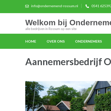
info@ondernemend-rossum.nl
0541 62539
Welkom bij Onderne
alle bedrijven in Rossum op een site
HOME
OVER ONS
ONDERNEMERS
Aannemersbedrijf 