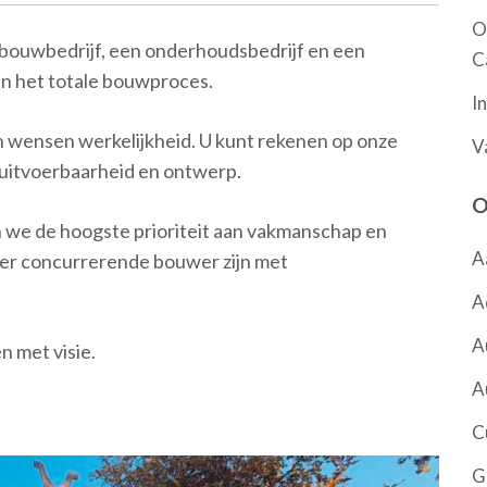
O
ouwbedrijf, een onderhoudsbedrijf en een
C
in het totale bouwproces.
I
n wensen werkelijkheid. U kunt rekenen op onze
V
 uitvoerbaarheid en ontwerp.
O
we de hoogste prioriteit aan vakmanschap en
A
zeer concurrerende bouwer zijn met
A
A
 met visie.
A
C
G