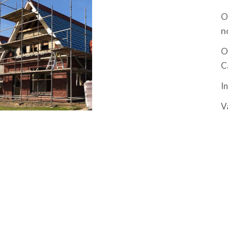
O
n
O
C
I
V