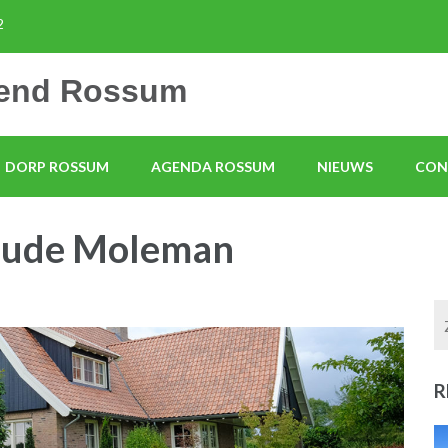
2
mend Rossum
DORP ROSSUM
AGENDA ROSSUM
NIEUWS
CON
Oude Moleman
R