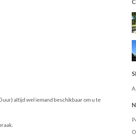
C
S
A
0 uur) altijd wel iemand beschikbaar om u te
N
P
praak.
O