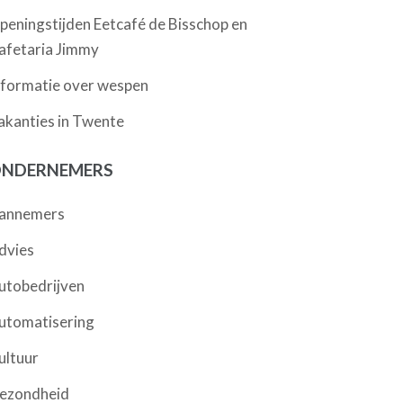
peningstijden Eetcafé de Bisschop en
afetaria Jimmy
nformatie over wespen
akanties in Twente
NDERNEMERS
annemers
dvies
utobedrijven
utomatisering
ultuur
ezondheid