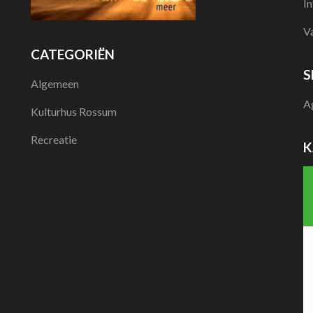
I
V
CATEGORIËN
S
Algemeen
A
Kulturhus Rossum
Recreatie
K