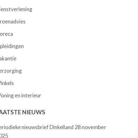
ienstverlening
roenadvies
oreca
pleidingen
akantie
erzorging
inkels
oning en interieur
AATSTE NIEUWS
28 november
eriodieke nieuwsbrief Dinkelland
025