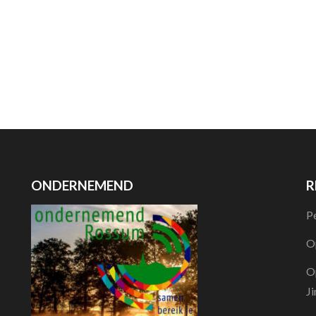
ONDERNEMEND
R
P
O
O
J