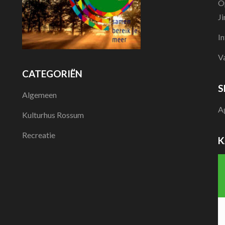
O
J
I
V
CATEGORIËN
S
Algemeen
A
Kulturhus Rossum
Recreatie
K