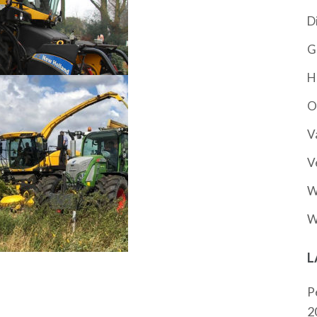
D
G
H
O
V
V
W
W
L
P
2