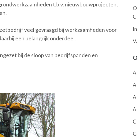
 grondwerkzaamheden t.b.v. nieuwbouwprojecten,
O
en.
C
I
rzetbedrijf veel gevraagd bij werkzaamheden voor
daarbij een belangrijk onderdeel.
V
gezet bij de sloop van bedrijfspanden en
O
A
A
A
A
C
G