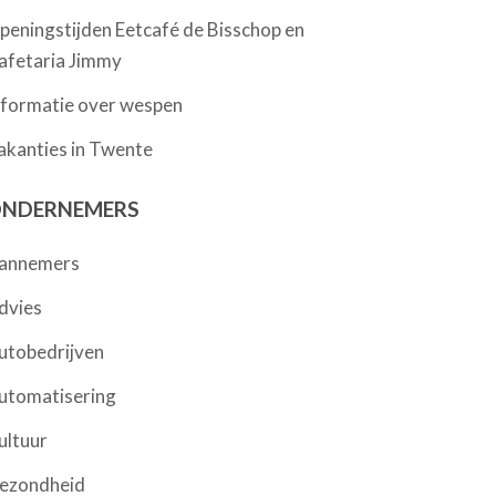
peningstijden Eetcafé de Bisschop en
afetaria Jimmy
nformatie over wespen
akanties in Twente
NDERNEMERS
annemers
dvies
utobedrijven
utomatisering
ultuur
ezondheid