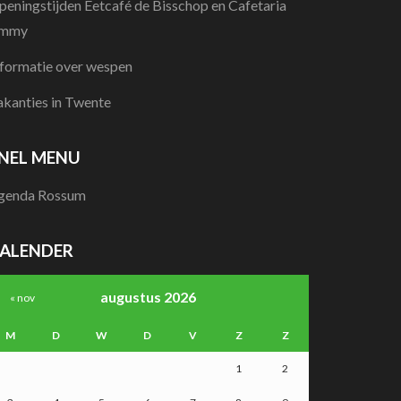
peningstijden Eetcafé de Bisschop en Cafetaria
immy
nformatie over wespen
akanties in Twente
NEL MENU
genda Rossum
ALENDER
augustus 2026
« nov
M
D
W
D
V
Z
Z
1
2