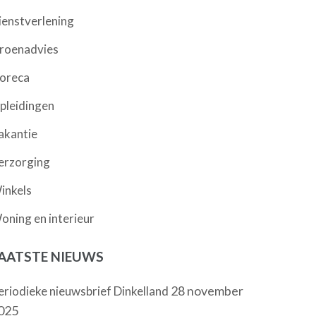
ienstverlening
roenadvies
oreca
pleidingen
akantie
erzorging
inkels
oning en interieur
AATSTE NIEUWS
28 november
eriodieke nieuwsbrief Dinkelland
025