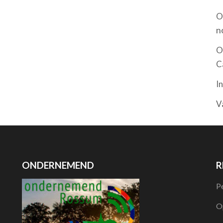
O
n
O
C
I
V
ONDERNEMEND
R
P
O