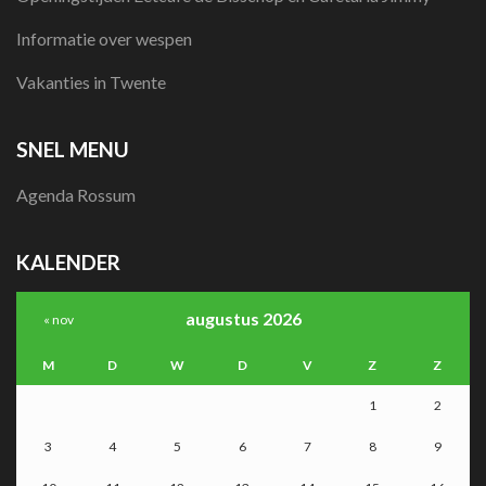
Informatie over wespen
Vakanties in Twente
SNEL MENU
Agenda Rossum
KALENDER
augustus 2026
« nov
M
D
W
D
V
Z
Z
1
2
3
4
5
6
7
8
9