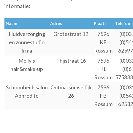
informatie:
Naam
Adres
Plaats
Telefoon
Huidverzorging
Grotestraat 12
7596
(0)03
en zonnestudio
KE
(0)54
Irma
Rossum
62597
Molly's
Thijstraat 16
7596
(0)03
hair&make-up
KL
(0)6
Rossum
575833
Schoonheidssalon
Ootmarsumsedijk
7596
(0)03
Aphrodite
26
FB
(0)54
Rossum
62532