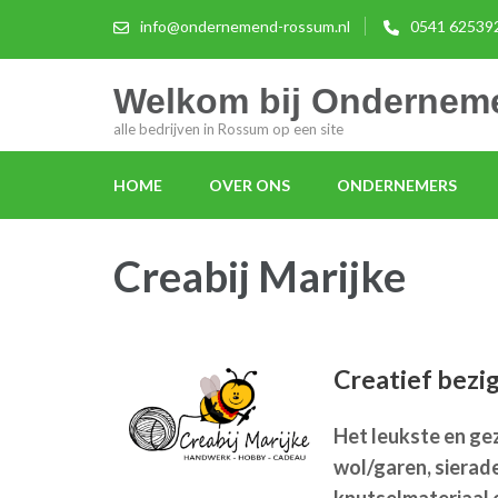
info@ondernemend-rossum.nl
0541 62539
Welkom bij Onderne
alle bedrijven in Rossum op een site
HOME
OVER ONS
ONDERNEMERS
Creabij Marijke
Creatief bezig 
Het leukste en gez
wol/garen, sierad