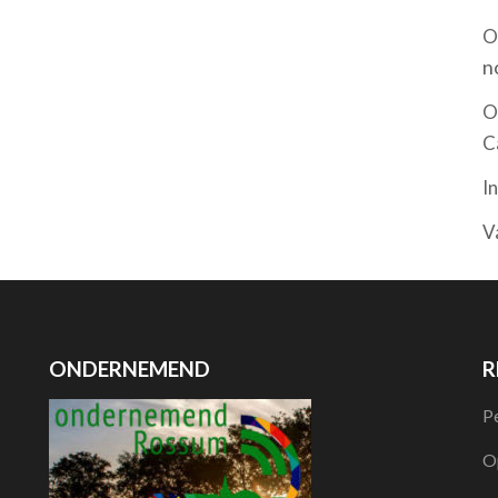
O
n
O
C
I
V
ONDERNEMEND
R
P
O