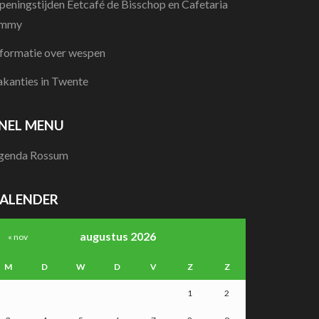
peningstijden Eetcafé de Bisschop en Cafetaria
immy
nformatie over wespen
akanties in Twente
NEL MENU
genda Rossum
ALENDER
augustus 2026
« nov
M
D
W
D
V
Z
Z
1
2