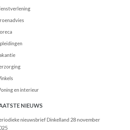
ienstverlening
roenadvies
oreca
pleidingen
akantie
erzorging
inkels
oning en interieur
AATSTE NIEUWS
28 november
eriodieke nieuwsbrief Dinkelland
025