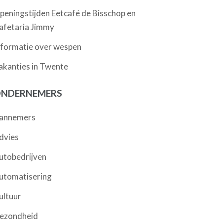
peningstijden Eetcafé de Bisschop en
afetaria Jimmy
nformatie over wespen
akanties in Twente
NDERNEMERS
annemers
dvies
utobedrijven
utomatisering
ultuur
ezondheid