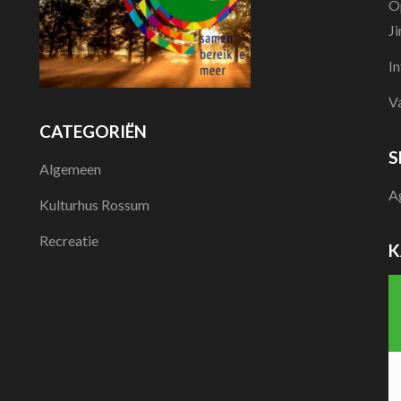
O
J
I
V
CATEGORIËN
S
Algemeen
A
Kulturhus Rossum
Recreatie
K