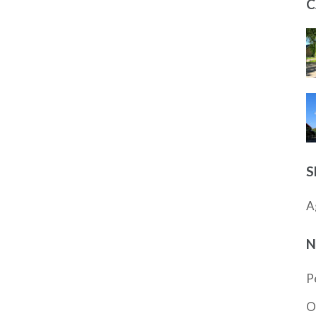
C
S
A
N
P
O