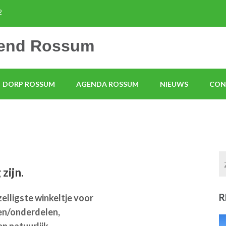
2
mend Rossum
DORP ROSSUM
AGENDA ROSSUM
NIEUWS
CON
zijn.
R
elligste winkeltje voor
en/onderdelen,