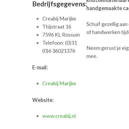
knutselmateriaal e
Bedrijfsgegevens:
handgemaakte ca
Creabij Marijke
Schuif gezellig aa
Thijstraat 16
of handwerken tijd
7596 KL Rossum
Telefoon: (0)31
Neem gerust je ei
(0)6 36021376
mee.
E-mail:
Creabij Marijke
Website:
www.creabij.nl